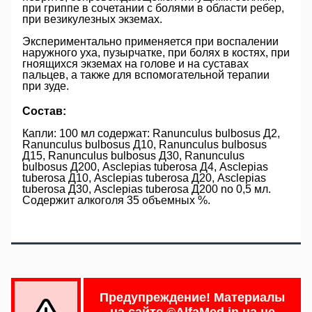
при гриппе в сочетании с болями в области ребер,
при везикулезных экземах.
Экспериментально применяется при воспалении
наружного уха, пузырчатке, при болях в костях, при
гноящихся экземах на голове и на суставах
пальцев, а также для вспомогательной терапии
при зуде.
Состав:
Капли: 100 мл содержат: Ranunculus bulbosus Д2,
Ranunculus bulbosus Д10, Ranunculus bulbosus
Д15, Ranunculus bulbosus Д30, Ranunculus
bulbosus Д200, Asclepias tuberosa Д4, Asclepias
tuberosa Д10, Asclepias tuberosa Д20, Asclepias
tuberosa Д30, Asclepias tuberosa Д200 no 0,5 мл.
Содержит алкоголя 35 объемных %.
Предупреждение!
Материалы
на сайте
©AlfaMed.in.ua
не