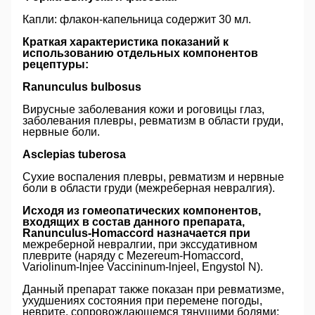
Капли: флакон-капельница содержит 30 мл.
Краткая характеристика показаний к
использованию отдельных компонентов
рецептуры:
Ranunculus bulbosus
Вирусные заболевания кожи и роговицы глаз,
заболевания плевры, ревматизм в области груди,
нервные боли.
Asclepias tuberosa
Сухие воспаления плевры, ревматизм и нервные
боли в области груди (межреберная невралгия).
Исходя из гомеопатических компонентов,
входящих в состав данного препарата,
Ranunculus-Homaccord назначается при
межреберной невралгии, при экссудативном
плеврите (наряду с Mezereum-Homaccord,
Variolinum-lnjee Vaccininum-lnjeel, Engystol N).
Данный препарат также показан при ревматизме,
ухудшениях состояния при перемене погоды,
неврите, сопровождающемся тянущими болями;