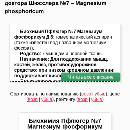
доктора Шюсслера №7 – Magnesium
phosphoricum
Биохимия Пфлюгер №7 Магнезиум
фосфорикум Д 6:
гомеопатический аспирин
(также известен под названием магнезиум
фосфат).
Родство:
к мышцам и нервной ткани.
Назначение: Для поддержания мышц,
костей, желез, противосудорожное
средство; при низком кровяном давлении;
поддерживает кислотнощелочной баланс.
Читать все описание
Это лекарство называют гомеопатический
аспирин из-за способности излечивать острые
боли в любом месте: боли в ушах, головную
Сортировать по наименованию (
возр
|
убыв
), цене
боль, зубную боль, может помочь при
(
возр
|
убыв
), рейтингу (
возр
|
убыв
)
прорезывании зубов у младенцев, и даже
пояснично-кресцовый радикулит, если боли
имеют улучшение от тепла и давления.
Соль Доктора Шюсслера №7 Магнезиум
Биохимия Пфлюгер №7
фосфорикум* (фосфат магния) – соль
Магнезиум фосфорикум