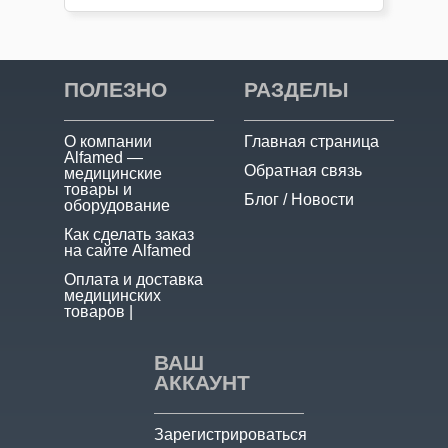
** Растворить 1 таблетку в 100 мл воды и
принимать детям по 15 мл (1 столовая ложка)
этого р-ра 1–3 раза в сутки.
Таблетку принимать за 30 мин до или после
еды, давая ей медленно раствориться во рту.
ПОЛЕЗНО
РАЗДЕЛЫ
О компании
Главная страница
Alfamed —
Обратная связь
медицинские
товары и
Блог / Новости
оборудование
Как сделать заказ
на сайте Alfamed
Оплата и доставка
медицинских
товаров |
ВАШ
АККАУНТ
Зарегистрироваться