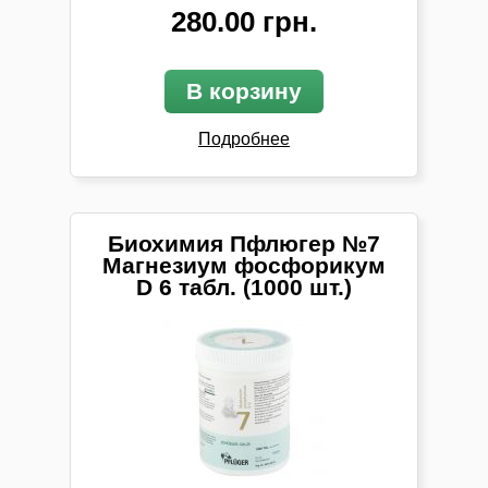
280.00 грн.
В корзину
Подробнее
Биохимия Пфлюгер №7
Магнезиум фосфорикум
D 6 табл. (1000 шт.)
невралгическими, то есть боли острые, то
появляются,то исчезают. Магнезия фосфорика
также помогает при судорогах в любой части
тела, если присутствуют те же модальности –
улучшение от тепла и давления.
Очень хорошо лекарство помогает при
болезненных менструациях у женщин. По
крайней мере,оно может значительно