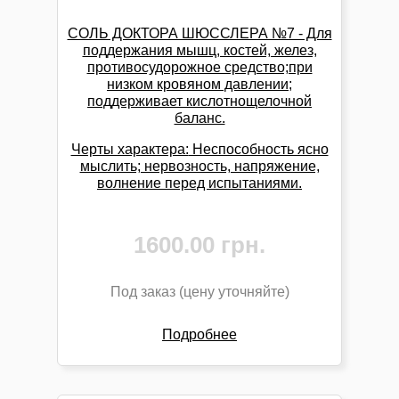
облегчить эти болезненные менструации.Это
лекарство лучше работает, если его
СОЛЬ ДОКТОРА ШЮССЛЕРА №7 - Для
растворить в теплой воде и принимать
поддержания мышц, костей, желез,
частыми глотками.
противосудорожное средство;при
низком кровяном давлении;
Природные источники:
поддерживает кислотнощелочной
Магний
: темно-зеленые овощи, не
баланс.
шлифованный рис, горох, цитрусовые, соевые
Черты характера:
Неспособность ясно
бобы, орехи кешью, черный чай, какао.
мыслить; нервозность, напряжение,
Фосфор
: яйца, мясо, рыба, картофель,
волнение перед испытаниями.
молочные продукты.
Функции:
Формирование костей, активация
1600.00 грн.
метаболизма необходимых ферментов.
Фосфат магния является универсальным
"антистрессовым средством".
Под заказ (цену уточняйте)
Влияние на органы и части тела:
Подробнее
Кости, нервы, гладкие мышцы (например,
кишечника), сердце, кровь, железы.