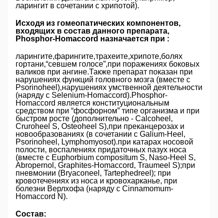
ларингит в сочетании с хрипотой).
Исходя из гомеопатических компонентов,
входящих в состав данного препарата,
Phosphor-Homaccord назначается при :
ларингите,фарингите,трахеите,хрипоте,болях
гортани,“севшем голосе”,при поражениях боковых
валиков при ангине.Также препарат показан при
нарушениях функций головного мозга (вместе с
Psorinoheel),нарушениях умственной деятельности
(наряду с Selenium-Homaccord).Phosphor-
Homaccord является конституциональным
средством при “фосфорном” типе организма и при
быстром росте (дополнительно - Calcoheel,
Cruroheel S, Osteoheel S),при преканцерозах и
новообразованиях (в сочетании с Galium-Heel,
Psorinoheel, Lymphomyosot).при катарах носовой
полости, воспалениях придаточных пазух носа
(вместе с Euphorbium compositum S, Naso-Heel S,
Abropernol, Graphites-Homaccord, Traumeel S);при
пневмонии (Bryaconeel, Tartephedreel); при
кровотечениях из носа и кровохарканье, при
болезни Верлхофа (наряду с Cinnamomum-
Homaccord N).
Состав: