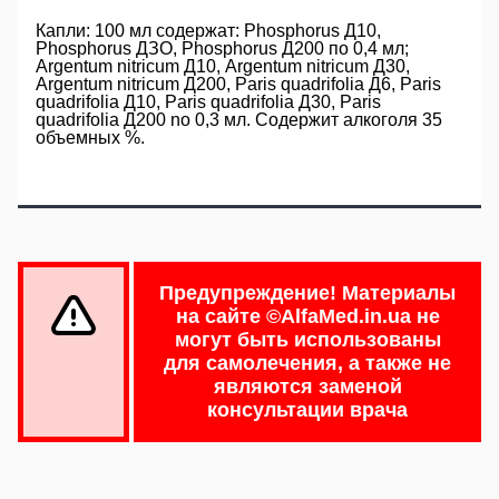
Капли: 100 мл содержат: Phosphorus Д10,
Phosphorus ДЗО, Phosphorus Д200 по 0,4 мл;
Argentum nitricum Д10, Argentum nitricum Д30,
Argentum nitricum Д200, Paris quadrifolia Д6, Paris
quadrifolia Д10, Paris quadrifolia Д30, Paris
quadrifolia Д200 no 0,3 мл. Содержит алкоголя 35
объемных %.
Предупреждение!
Материалы
на сайте
©AlfaMed.in.ua
не
могут быть использованы
для самолечения, а также не
являются заменой
консультации врача