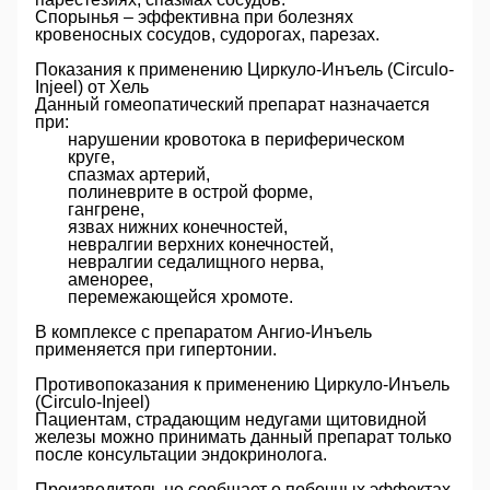
Спорынья
– эффективна при болезнях
кровеносных сосудов, судорогах, парезах.
Показания к применению Циркуло-Инъель (Circulo-
Injeel) от Хель
Данный гомеопатический препарат назначается
при:
нарушении кровотока в периферическом
круге,
спазмах артерий,
полиневрите в острой форме,
гангрене,
язвах нижних конечностей,
невралгии верхних конечностей,
невралгии седалищного нерва,
аменорее,
перемежающейся хромоте.
В комплексе с препаратом
Ангио-Инъель
применяется при гипертонии.
Противопоказания к применению Циркуло-Инъель
(Circulo-Injeel)
Пациентам, страдающим недугами щитовидной
железы можно принимать данный препарат только
после консультации эндокринолога.
Производитель не сообщает о побочных эффектах,