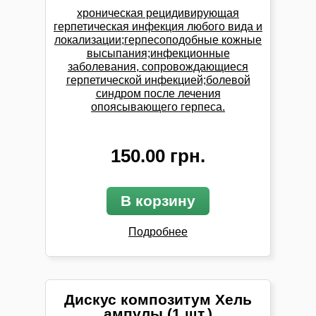
хроническая рецидивирующая
герпетическая инфекция любого вида и
локализации;герпесоподобные кожные
высыпания;инфекционные
заболевания, сопровождающиеся
герпетической инфекцией;болевой
синдром после лечения
опоясывающего герпеса.
150.00 грн.
В корзину
Подробнее
Дискус композитум Хель
ампулы (1 шт.)