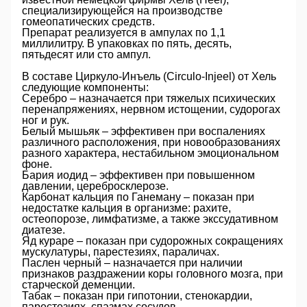
специализирующейся на производстве
гомеопатических средств.
Препарат реализуется в ампулах по 1,1
миллилитру. В упаковках по пять, десять,
пятьдесят или сто ампул.
В составе Циркуло-Инъель (Circulo-Injeel) от Хель
следующие компоненты:
Серебро
– назначается при тяжелых психических
перенапряжениях, нервном истощении, судорогах
ног и рук.
Белый мышьяк
– эффективен при воспалениях
различного расположения, при новообразованиях
разного характера, нестабильном эмоциональном
фоне.
Бария иодид
– эффективен при повышенном
давлении, церебросклерозе.
Карбонат кальция по Ганеману
– показан при
недостатке кальция в организме: рахите,
остеопорозе, лимфатизме, а также экссудативном
диатезе.
Яд кураре
– показан при судорожных сокращениях
мускулатуры, парестезиях, параличах.
Паслен черный
– назначается при наличии
признаков раздражении коры головного мозга, при
старческой деменции.
Табак
– показан при гипотонии, стенокардии,
парестезиях, спазмах сосудов.