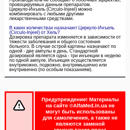
провоцируемых данным препаратом.
Циркуло-Инъель (Circulo-Injeel) можно
комбинировать с любыми другими
лекарственными средствами.
В каких количествах назначают Циркуло-Инъель
(Circulo-Injeel) от Хель?
Дозировка препарата изменяется в зависимости от
тяжести заболевания и общего состояния
больного. В случае острой картины назначают по
одной - две ампулы в день. Стандартной
дозировкой является одна - три инъекции в неделю
по одной ампуле. Инъекция осуществляется
внутрикожно, подкожно, внутримышечно или
внутривенно (
по особым показаниям
).
Предупреждение!
Материалы
на сайте
©AlfaMed.in.ua
не
могут быть использованы
для самолечения, а также не
являются заменой
консультации врача