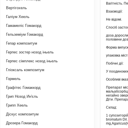
Вагітність. 
Вертігохель
Взаємодії:
Галіум Хеель
Не відомі.
Гамамеліс Гомакорд
Спосіб засто
Гельземіум Гомакорд
доза дорослим
половини дози
Гепар композитум
Форма випуск
Герпес зостер нозод іньель
упаковка міст
Герпес сімплекс нозод іньель
Побічні дії:
Гліоксаль композитум
У поодиноких 
Гормель
Особливі вказ
Графітес Гомаккорд
Препарат міс
мальабсорбці
негайно звер
Грип Нозод Ин'єль
Діти. Препара
Грипп Хеель
Склад:
Діскус композитум
1 супозиторій
bromatum Dil. 
Дрозера Гомакорд
mg,Agaricus(H