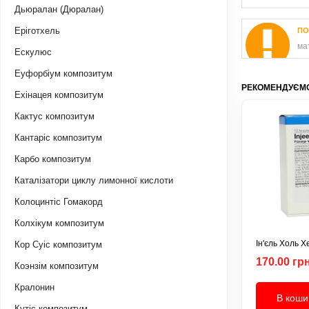
Дьюралан (Дюралан)
Еріготхель
ПО
ма
Ескулюс
Еуфорбіум композитум
РЕКОМЕНДУЄМО
Ехінацея композитум
Кактус композитум
Кантаріс композитум
Карбо композитум
Каталізатори циклу лимонної кислоти
Колоцинтіс Гомакорд
Колхікум композитум
Ін'єль Холь Х
Кор Суіс композитум
170.00 грн
Коэнзім композитум
Кралонин
В коши
Кутіс композитум