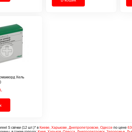
Гомаккорд Хель
)
.
к
eel S свічки (12 шт.)* в
Киеве, Харькове, Днепропетровске, Одессе
по цене
63
аины, в такие города:
Киев, Харьков, Одесса, Днепропетровск, Запорожье, Ль