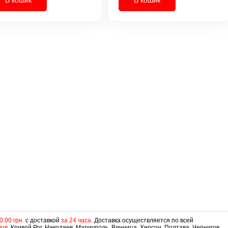
0.00 грн.
с доставкой
за 24 часа
. Доставка осуществляется по всей
вов
, Кривой Рог, Николаев, Мариуполь, Винница, Херсон, Полтава, Чернигов,