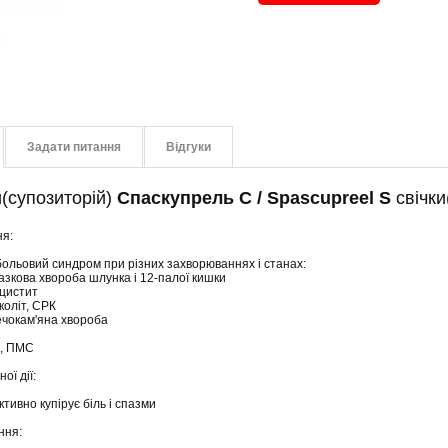
Задати питання
Відгуки
и(супозиторій)
Спаскупрель С / Spascupreel S
свічки
я:
ольовий синдром при різних захворюваннях і станах:
разкова хвороба шлунка і 12-палої кишки
цистит
коліт, СРК
сечокам'яна хвороба
я, ПМС
ої дії:
тивно купірує біль і спазми
ння: