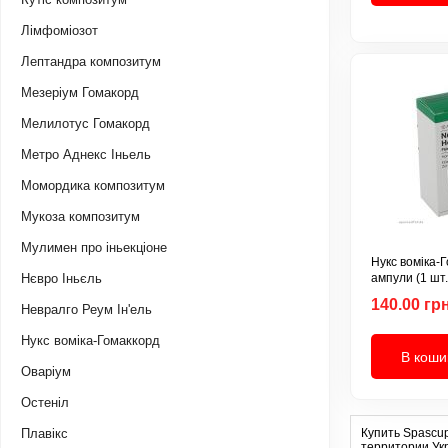
Лімфоміозот
Лептандра композитум
Мезеріум Гомакорд
Мелилотус Гомакорд
Метро Аднекс Іньель
Момордика композитум
Мукоза композитум
Мулимен про іньекціоне
Нукс воміка-
Нєвро Іньєль
ампули (1 шт.
140.00 грн
Невралго Реум Ін'ель
Нукс воміка-Гомаккорд
В коши
Оваріум
Остеніл
Плавікс
Купить Spascupr
территории Укр