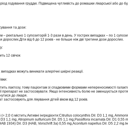
Період годування груддю. Підвищена чутливість до ромашки лікарської або до б
сування та дози:
 – ректально 1 супозиторій 1-3 рази в день. У гострих випадках – по 1 супозито
 дорослих.Діти від 6 до 12 років - не більше ніж дві третини дози дорослих.
у:
ить 12 свічок
випадках можуть виникати алергічні шкірні реакції.
івки:
тить лактозу, тому пацієнтам зі спадковими формами непереносимості галакт
ї препарат не застосовувати. Якщо інтенсивність болю не зменшується протя
нутися до лікаря.
т застосовують для лікування дітей віком від 12 років.
 (= 2,0 г) містить:Активні інгредієнти:Citrullus colocynthis Dil. D3 1,1 mg, Ammon
D3 1,1 mg, Atropinum sulfuricum Dil. D5 1,1 mg,Passiflora incarnata Dil. D1 0,55 m
AB 1934) Dil. D3 (HAB, Vorschrift 3a) 0,55 mg,Aconitum napellus Dil. D5 2,2 mg