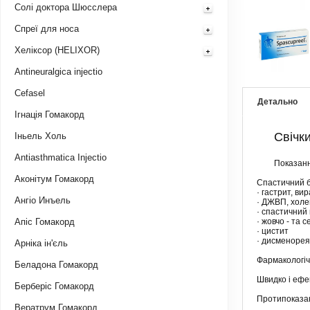
Солі доктора Шюсслера
Спреї для носа
Хеліксор (HELIXOR)
Antineuralgica injectio
Cefasel
Детально
Ігнація Гомакорд
Свічк
Іньель Холь
Аntiasthmatica Injectio
Показанн
Аконітум Гомакорд
Спастичний б
· гастрит, ви
Ангіо Инъель
· ДЖВП, холе
· спастичний 
Апіс Гомакорд
· жовчо - та 
· цистит
· дисменоре
Арніка ін'єль
Фармакологічн
Беладона Гомакорд
Швидко і ефек
Берберіс Гомакорд
Протипоказа
Вератрум Гомакорд