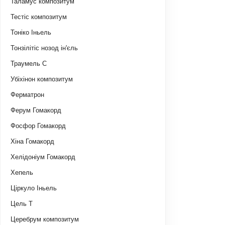
Таламус композитум
Тестіс композитум
Тоніко Іньель
Тонзілітіс нозод ін'єль
Траумель С
Убіхінон композитум
Ферматрон
Ферум Гомакорд
Фосфор Гомакорд
Хіна Гомакорд
Хелідоніум Гомакорд
Хепель
Ціркуло Іньель
Цель Т
Церебрум композитум