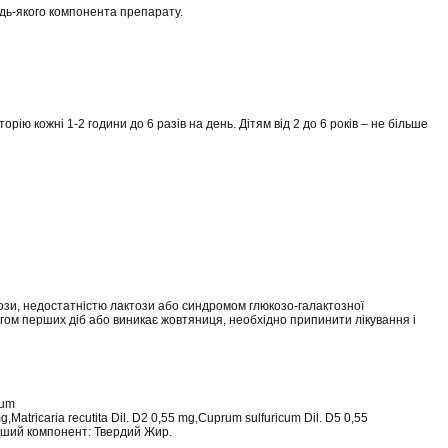
удь-якого компонента препарату.
рію кожні 1-2 години до 6 разів на день. Дітям від 2 до 6 років – не більше
ози, недостатністю лактози або синдромом глюкозо-галактозної
гом перших діб або виникає жовтяниця, необхідно припинити лікування і
ium
g,Matricaria recutita Dil. D2 0,55 mg,Cuprum sulfuricum Dil. D5 0,55
.Інший компонент: Твердий Жир.