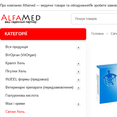
Про компанію Alfamed — медичні товари та обладнання
Як зробити замов
КАТЕГОРІЇ
Головна
>
Сві
Вся продукція
ВітОрган (VitOrgan)
Краплі Хель
Пігулки Хель
INJEEL формы (предзаказ)
Ветеринарні препарати (передзамовлення)
Гіалуронова кислота
Мазі і креми
Свічки Хель