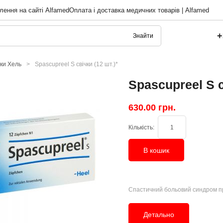
лення на сайті Alfamed
Оплата і доставка медичних товарів | Alfamed
+
Знайти
чки Хель
>
Spascupreel S свічки (12 шт.)*
Spascupreel S с
630.00 грн.
Кількість:
В кошик
Спастичний больовий синдром пр
Детально