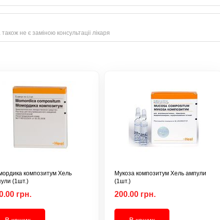
також не є заміною консультаціі лікаря
ордика композитум Хель
Мукоза композитум Хель ампули
ули (1шт.)
(1шт.)
0.00 грн.
200.00 грн.
В кошик
В кошик