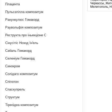
Черкассы, Жито
Плацента
Мелитополь, Ни
Пульсатілла композитум
Ранункулюс Гомакорд
Раувольфія композитум
Реструкта про іньекціоне С
Сінусітіс Нозод Ін'ель
Сабаль Гомакорд
Селеніум Гомакорд
Синокром
Солідаго композитум
Спігелон
Спаскупрель
Структум
Тіреоідеа композитум