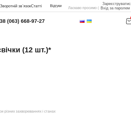
Зареєструватис
Зворотній зв`язок
Статті
Відгуки
Ласкаво просимо (
Вхід за паролем
38 (063) 668-97-27
вічки (12 шт.)*
и різних захворюваннях і станах