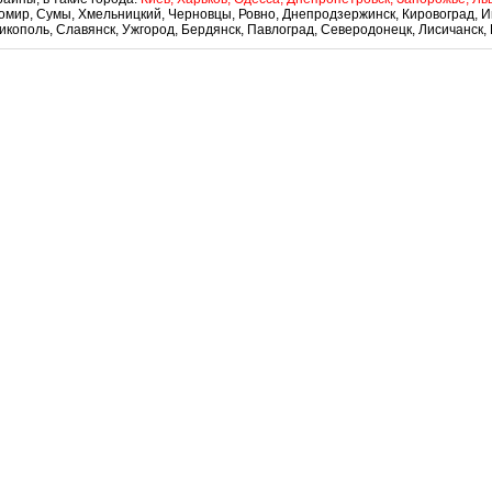
мир, Сумы, Хмельницкий, Черновцы, Ровно, Днепродзержинск, Кировоград, Ив
кополь, Славянск, Ужгород, Бердянск, Павлоград, Северодонецк, Лисичанск,