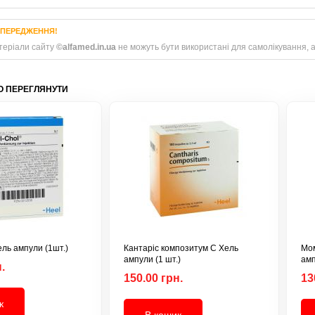
ПЕРЕДЖЕННЯ!
теріали сайту
©alfamed.in.ua
не можуть бути використані для самолікування, а 
 ПЕРЕГЛЯНУТИ
ель ампули (1шт.)
Кантаріс композитум С Хель
Мом
ампули (1 шт.)
амп
.
150.00 грн.
13
к
В кошик